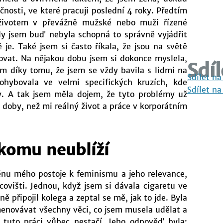
čnosti, ve které pracuji poslední 4 roky. Předtím
 životem v převážně mužské nebo muži řízené
hdy jsem buď nebyla schopná to správně vyjádřit
 je. Také jsem si často říkala, že jsou na světě
ovat. Na nějakou dobu jsem si dokonce myslela,
Sdíl
m díky tomu, že jsem se vždy bavila s lidmi na
Sdílet na
ohybovala ve velmi specifických kruzích, kde
Sdílet na
y. A tak jsem měla dojem, že tyto problémy už
é doby, než mi reálný život a práce v korporátním
komu neublíží
ěnu mého postoje k feminismu a jeho relevance,
višti. Jednou, když jsem si dávala cigaretu ve
ě připojil kolega a zeptal se mě, jak to jde. Byla
menovávat všechny věci, co jsem musela udělat a
 tuto práci vůbec nestačí. Jeho odpověď byla: