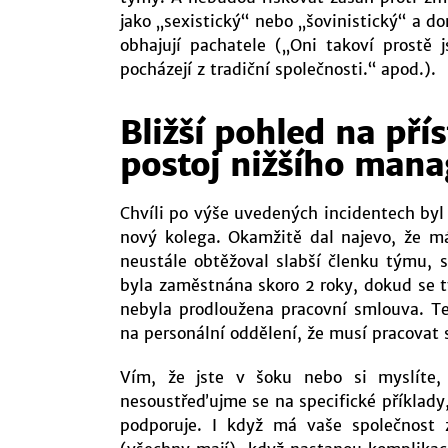
jako „sexistický“ nebo „šovinistický“ a do
obhajují pachatele („Oni takoví prostě 
pocházejí z tradiční společnosti.“ apod.).
Bližší pohled na pří
postoj nižšího man
Chvíli po výše uvedených incidentech byl 
nový kolega. Okamžitě dal najevo, že 
neustále obtěžoval slabší členku týmu, s
byla zaměstnána skoro 2 roky, dokud se t
nebyla prodloužena pracovní smlouva. Teh
na personální oddělení, že musí pracovat s
Vím, že jste v šoku nebo si myslíte,
nesoustřeďujme se na specifické příklady,
podporuje. I když má vaše společnost z