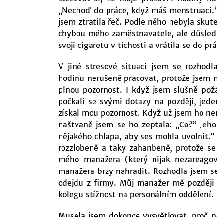
„Nechoď do práce, když máš menstruaci.“ M
jsem ztratila řeč. Podle něho nebyla skut
chybou mého zaměstnavatele, ale důsled
svoji cigaretu v tichosti a vrátila se do prá
V jiné stresové situaci jsem se rozhodl
hodinu nerušeně pracovat, protože jsem m
plnou pozornost. I když jsem slušně pož
počkali se svými dotazy na později, jed
získal mou pozornost. Když už jsem ho nem
naštvaně jsem se ho zeptala: „Co?“ Jeh
nějakého chlapa, aby ses mohla uvolnit.“ M
rozzlobeně a taky zahanbeně, protože se
mého manažera (který nijak nezareagov
manažera brzy nahradit. Rozhodla jsem s
odejdu z firmy. Můj manažer mě později v
kolegu stížnost na personálním oddělení.
Musela jsem dokonce vysvětlovat, proč n