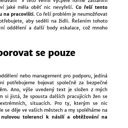
lávání“ v této velmi vyčpělé formě zasláním
ví jaké měla oběť nic nevyřeší.
Co řeší tento
u na pracovišti
. Co řeší problém je neumožňovat
otřebujete, aby seděli na židli. Řešením tohoto
ní oddělení a další body eskalace, což mnoho
porovat se pouze
 oddělení nebo management pro podporu, jediná
hni potřebujeme bojovat společně za bezpečné
něm. Ano, výše uvedený text je složen z mých
 si jistá, že spousta dalších pracujících žen se
xtrémních, situacích. Pro ty, kterým se nic
hle se děje ve vašich městech a my spoléháme na
nulovou toleranci k násilí a obtěžování na