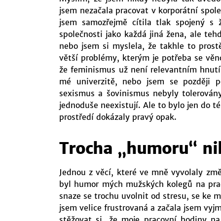
jsem nezačala pracovat v korporátní spole
jsem samozřejmě cítila tlak spojený s
společnosti jako každá jiná žena, ale te
nebo jsem si myslela, že takhle to prostě
větší problémy, kterým je potřeba se věn
že feminismus už není relevantním hnutí
mé univerzitě, nebo jsem se později p
sexismus a šovinismus nebyly tolerován
jednoduše neexistují. Ale to bylo jen do t
prostředí dokázaly pravý opak.
Trocha „humoru“ ni
Jednou z věcí, které ve mně vyvolaly zm
byl humor mých mužských kolegů na praco
snaze se trochu uvolnit od stresu, se ke mn
jsem velice frustrovaná a začala jsem vyj
stěžovat si, že moje pracovní hodiny na