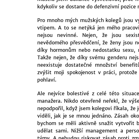
kdykoliv se dostane do defenzivní pozice
Pro mnoho mých mužských kolegů jsou v
vtipem. A to se netýká jen mého pracoviš
nejsou nevinné. Nejen, že jsou sexis
nevědomého přesvědčení, že ženy jsou ne
díky hormonům nebo nedostatku sexu, ni
Takže nejen, že díky svému genderu nejs
neexistuje dostatečné množství benef
zvýšit moji spokojenost v práci, proto
pohlaví.
Ale nejvíce bolestivé z celé této situa
manažera. Nikdo otevřeně neřekl, že výš
nepodpořil, když jsem kolegovi říkala, že 
viděli, jak je se mnou jednáno. Zásah oko
bychom se měli aktivně snažit vytvořit 
udělat sami. Nižší management a personá
týmy. A nebudou riskovat zásah proti z