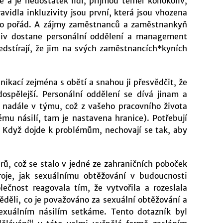
 a je nedostatek lidí, přijmou téměř kohokoliv,
ravidla inkluzivity jsou první, která jsou vhozena
oro pořád. A zájmy zaměstnanců a zaměstnankyň
oliv dostane personální oddělení a management
edstírají, že jim na svých zaměstnancích*kyních
kací zejména s obětí a snahou ji přesvědčit, že
ospělejší. Personální oddělení se dívá jinam a
 nadále v týmu, což z vašeho pracovního života
mu násilí, tam je nastavena hranice). Potřebují
. Když dojde k problémům, nechovají se tak, aby
rů, což se stalo v jedné ze zahraničních poboček
troje, jak sexuálnímu obtěžování v budoucnosti
ečnost reagovala tím, že vytvořila a rozeslala
děli, co je považováno za sexuální obtěžování a
sexuálním násilím setkáme. Tento dotazník byl