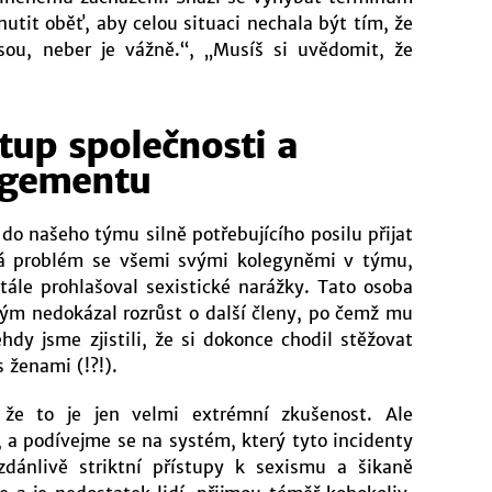
nutit oběť, aby celou situaci nechala být tím, že
jsou, neber je vážně.“, „Musíš si uvědomit, že
stup společnosti a
agementu
do našeho týmu silně potřebujícího posilu přijat
má problém se všemi svými kolegyněmi v týmu,
tále prohlašoval sexistické narážky. Tato osoba
ým nedokázal rozrůst o další členy, po čemž mu
dy jsme zjistili, že si dokonce chodil stěžovat
 ženami (!?!).
 že to je jen velmi extrémní zkušenost. Ale
 a podívejme se na systém, který tyto incidenty
dánlivě striktní přístupy k sexismu a šikaně