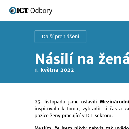
ICT
Odbory
Další prohlášení
Násilí na žen
1. května 2022
25. listopadu jsme oslavili
Mezinárodní
inspirovalo k tomu, vyhradit si čas a 
pozice ženy pracující v ICT sektoru.
Myslím, že jsem nikdy nebyla tak uvědo