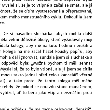
yslel si, že je to vtipné a začal se smát, ale já
ečnost, že se cítím vystresovaná a přepracovaná,
kem mého menstruačního cyklu. Dokouřila jsem
ce.
a, že si nasadím sluchátka, abych mohla další
ěla velmi důležité úkoly, které vyžadovaly moji
ádala kolegy, aby mě na tuto hodinu nerušili a
en kolega na mě začal házet kousky papíru, aby
ohla dál ignorovat, sundala jsem si sluchátka a
o odpověď byla: „Možná bychom ti měli sehnat
yslel si, že to bylo vtipné, ale já jsem se cítila
 mnou takto jednal před celou kanceláří včetně
al), a taky proto, že tento kolega měl mého
e tehdy, že pokud se opravdu stane manažerem,
ybízel, ať to beru jako vtip a nevznáším proti
ení v pořádku, že mě začne oslovovat „ženská“,