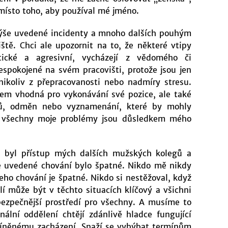
 místo toho, aby používal mé jméno.
ýše uvedené incidenty a mnoho dalších pouhým
tě. Chci ale upozornit na to, že některé vtipy
tické a agresivní, vycházejí z vědomého či
spokojené na svém pracovišti, protože jsou jen
koliv z přepracovanosti nebo nadmíry stresu.
em vhodná pro vykonávání své pozice, ale také
itů, odměn nebo vyznamenání, které by mohly
že všechny moje problémy jsou důsledkem mého
ce byl přístup mých dalších mužských kolegů a
e uvedené chování bylo špatné. Nikdo mě nikdy
jeho chování je špatné. Nikdo si nestěžoval, když
lí může být v těchto situacích klíčový a všichni
bezpečnější prostředí pro všechny. A musíme to
lní oddělení chtějí zdánlivě hladce fungující
míněnému zacházení. Snaží se vyhýbat termínům