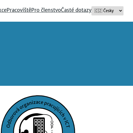
kce
Pracoviště
Pro členstvo
Časté dotazy