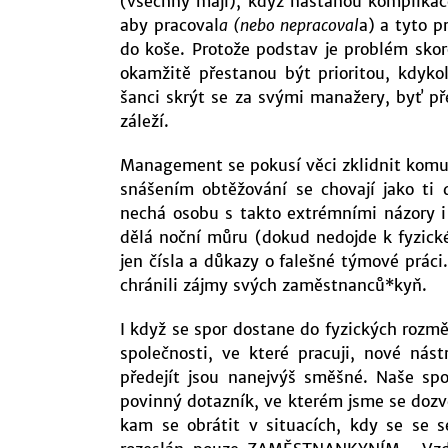
(všechny mají), když nastanou komplikace
aby pracoval
a (nebo nepracoval
a) a tyto p
do koše. Protože podstav je problém sk
okamžitě přestanou být prioritou, kdyk
šanci skrýt se za svými manažery, byť př
záleží.
Management se pokusí věci zklidnit komuni
snášením obtěžování se chovají jako ti d
nechá osobu s takto extrémními názory i
dělá noční můru (dokud nedojde k fyzické
jen čísla a důkazy o falešné týmové práci
chránili zájmy svých zaměstnanců*kyň.
I když se spor dostane do fyzických rozmě
společnosti, ve které pracuji, nové nás
předejít jsou nanejvýš směšné. Naše spol
povinný dotazník, ve kterém jsme se dozvě
kam se obrátit v situacích, kdy se se 