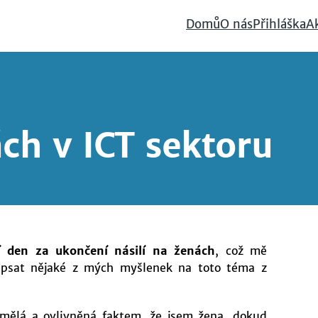
Domů
O nás
Přihláška
A
ách v ICT sektoru
 den za ukončení násilí na ženách
, což mě
zapsat nějaké z mých myšlenek na toto téma z
mělá a ovlivněná faktem, že jsem žena, dokud