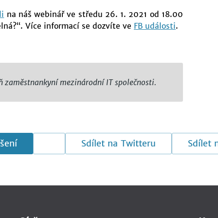
li
na náš webinář ve středu 26. 1. 2021 od 18.00
elná?“. Více informací se dozvíte ve
FB události
.
eň zaměstnankyní mezinárodní IT společnosti.
šení
Sdílet na Twitteru
Sdílet 