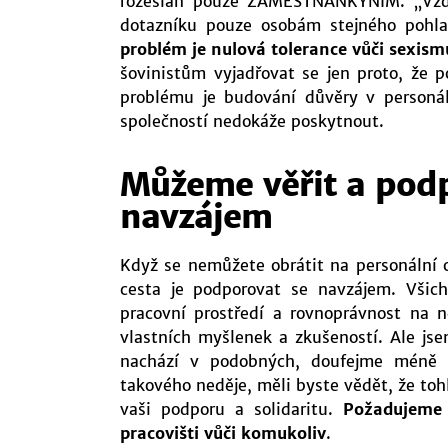
rozeslán pouze ZAMĚSTNANKYNÍM. „Vzdě
dotazníku pouze osobám stejného pohla
problém je nulová tolerance vůči sexism
šovinistům vyjadřovat se jen proto, že p
problému je budování důvěry v personál
společností nedokáže poskytnout.
Můžeme věřit a pod
navzájem
Když se nemůžete obrátit na personální
cesta je podporovat se navzájem. Všic
pracovní prostředí a rovnoprávnost na 
vlastních myšlenek a zkušeností. Ale jsem
nachází v podobných, doufejme méně e
takového neděje, měli byste vědět, že to
vaši podporu a solidaritu.
Požadujeme 
pracovišti vůči komukoliv
.