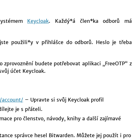
 systémem
Keycloak
. Každý*á člen*ka odborů má
jste použili*y v přihlášce do odborů. Heslo je třeba
ho zprovoznění budete potřebovat aplikaci „FreeOTP“ z
svůj účet Keycloak.
/account/
– Upravte si svůj Keycloak profil
ejte je s přáteli.
mace pro členstvo, návody, knihy a další zajímavé
ance správce hesel Bitwarden. Můžete jej použít i pro