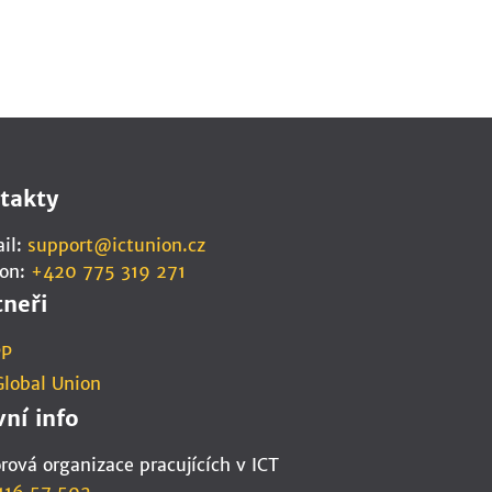
takty
il:
support@ictunion.cz
fon:
+420 775 319 271
tneři
PP
Global Union
vní info
ová organizace pracujících v ICT