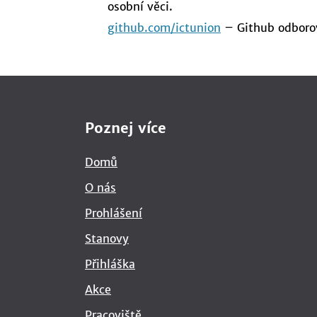
osobní věci.
github.com/ictunion
– Github odborov
Poznej více
Domů
O nás
Prohlášení
Stanovy
Přihláška
Akce
Pracoviště