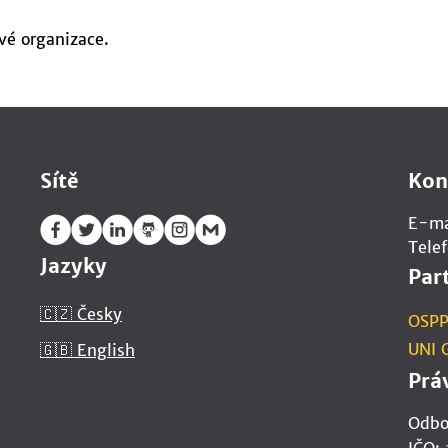
é organizace.
Sítě
Kon
E-ma
Tele
Jazyky
Par
🇨🇿 Česky
OSP
UNI 
🇬🇧 English
Prá
Odbor