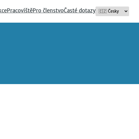
kce
Pracoviště
Pro členstvo
Časté dotazy