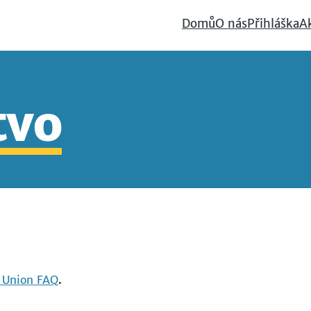
Domů
O nás
Přihláška
A
tvo
 Union FAQ
.